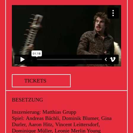
TICKETS
BESETZUNG
Inszenierung: Matthias Grupp
Spiel: Andreas Bächli, Dominik Blumer, Gina
Durler, Aaron Hitz, Vincent Leittersdorf,
Dominique Müller, Leonie Merlin Young